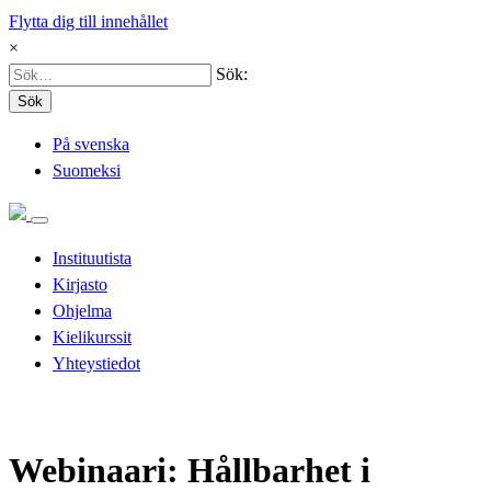
Flytta dig till innehållet
×
Sök:
Sök
På svenska
Suomeksi
Instituutista
Kirjasto
Ohjelma
Kielikurssit
Yhteystiedot
Webinaari: Hållbarhet i