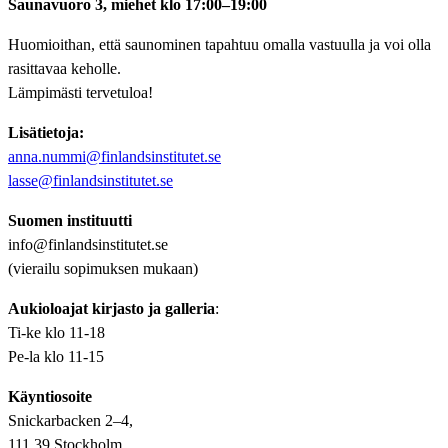
Saunavuoro 3, miehet klo 17:00–19:00
Huomioithan, että saunominen tapahtuu omalla vastuulla ja voi olla
rasittavaa keholle.
Lämpimästi tervetuloa!
Lisätietoja:
anna.nummi@finlandsinstitutet.se
lasse@finlandsinstitutet.se
Suomen instituutti
info@finlandsinstitutet.se
(vierailu sopimuksen mukaan)
Aukioloajat kirjasto ja galleria
:
Ti-ke klo 11-18
Pe-la klo 11-15
Käyntiosoite
Snickarbacken 2–4,
111 39 Stockholm