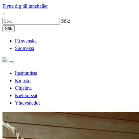
Flytta dig till innehållet
×
Sök:
Sök
På svenska
Suomeksi
Instituutista
Kirjasto
Ohjelma
Kielikurssit
Yhteystiedot