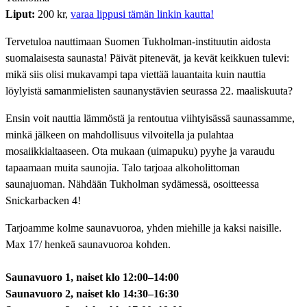
Liput:
200 kr,
varaa lippusi tämän linkin kautta!
Tervetuloa nauttimaan Suomen Tukholman-instituutin aidosta
suomalaisesta saunasta! Päivät pitenevät, ja kevät keikkuen tulevi:
mikä siis olisi mukavampi tapa viettää lauantaita kuin nauttia
löylyistä samanmielisten saunanystävien seurassa 22. maaliskuuta?
Ensin voit nauttia lämmöstä ja rentoutua viihtyisässä saunassamme,
minkä jälkeen on mahdollisuus vilvoitella ja pulahtaa
mosaiikkialtaaseen. Ota mukaan (uimapuku) pyyhe ja varaudu
tapaamaan muita saunojia. Talo tarjoaa alkoholittoman
saunajuoman. Nähdään Tukholman sydämessä, osoitteessa
Snickarbacken 4!
Tarjoamme kolme saunavuoroa, yhden miehille ja kaksi naisille.
Max 17/ henkeä saunavuoroa kohden.
Saunavuoro 1, naiset
klo 12:00–14:00
Saunavuoro 2, naiset klo 14:30–16:30