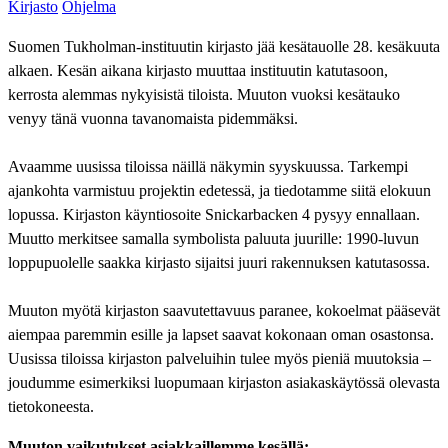
Kirjasto
Ohjelma
Suomen Tukholman-instituutin kirjasto jää kesätauolle 28. kesäkuuta
alkaen. Kesän aikana kirjasto muuttaa instituutin katutasoon,
kerrosta alemmas nykyisistä tiloista. Muuton vuoksi kesätauko
venyy tänä vuonna tavanomaista pidemmäksi.
Avaamme uusissa tiloissa näillä näkymin syyskuussa. Tarkempi
ajankohta varmistuu projektin edetessä, ja tiedotamme siitä elokuun
lopussa. Kirjaston käyntiosoite Snickarbacken 4 pysyy ennallaan.
Muutto merkitsee samalla symbolista paluuta juurille: 1990-luvun
loppupuolelle saakka kirjasto sijaitsi juuri rakennuksen katutasossa.
Muuton myötä kirjaston saavutettavuus paranee, kokoelmat pääsevät
aiempaa paremmin esille ja lapset saavat kokonaan oman osastonsa.
Uusissa tiloissa kirjaston palveluihin tulee myös pieniä muutoksia –
joudumme esimerkiksi luopumaan kirjaston asiakaskäytössä olevasta
tietokoneesta.
Muuton vaikutukset asiakkaillemme kesällä: