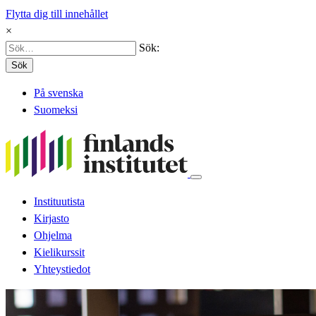
Flytta dig till innehållet
×
Sök:
Sök
På svenska
Suomeksi
Instituutista
Kirjasto
Ohjelma
Kielikurssit
Yhteystiedot