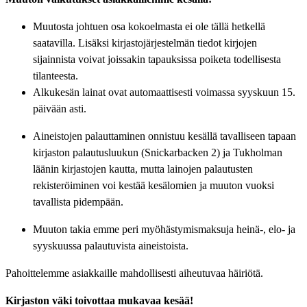
Muutosta johtuen osa kokoelmasta ei ole tällä hetkellä
saatavilla. Lisäksi kirjastojärjestelmän tiedot kirjojen
sijainnista voivat joissakin tapauksissa poiketa todellisesta
tilanteesta.
Alkukesän lainat ovat automaattisesti voimassa syyskuun 15.
päivään asti.
Aineistojen palauttaminen onnistuu kesällä tavalliseen tapaan
kirjaston palautusluukun (Snickarbacken 2) ja Tukholman
läänin kirjastojen kautta, mutta lainojen palautusten
rekisteröiminen voi kestää kesälomien ja muuton vuoksi
tavallista pidempään.
Muuton takia emme peri myöhästymismaksuja heinä-, elo- ja
syyskuussa palautuvista aineistoista.
Pahoittelemme asiakkaille mahdollisesti aiheutuvaa häiriötä.
Kirjaston väki toivottaa mukavaa kesää!