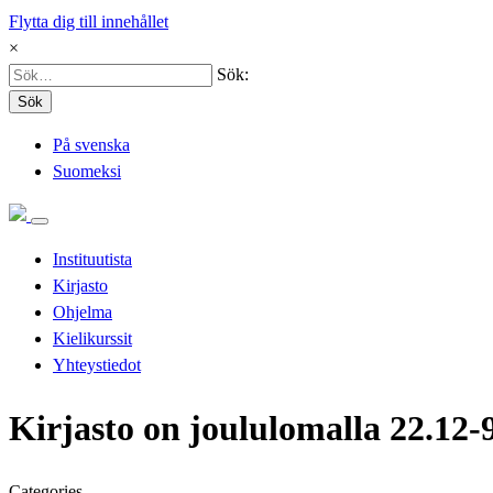
Flytta dig till innehållet
×
Sök:
Sök
På svenska
Suomeksi
Instituutista
Kirjasto
Ohjelma
Kielikurssit
Yhteystiedot
Kirjasto on joululomalla 22.12-9
Categories