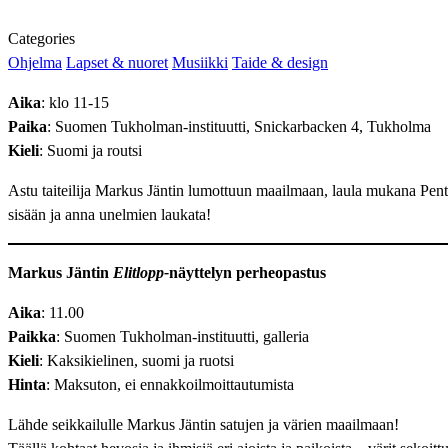
Categories
Ohjelma
Lapset & nuoret
Musiikki
Taide & design
Aika
: klo 11-15
Paika
: Suomen Tukholman-instituutti, Snickarbacken 4, Tukholma
Kieli
: Suomi ja routsi
Astu taiteilija Markus Jäntin lumottuun maailmaan, laula mukana Pen
sisään ja anna unelmien laukata!
Markus Jäntin
Elitlopp-
näyttelyn perheopastus
Aika
: 11.00
Paikka
: Suomen Tukholman-instituutti, galleria
Kieli
: Kaksikielinen, suomi ja ruotsi
Hinta
: Maksuton, ei ennakkoilmoittautumista
Lähde seikkailulle Markus Jäntin satujen ja värien maailmaan!