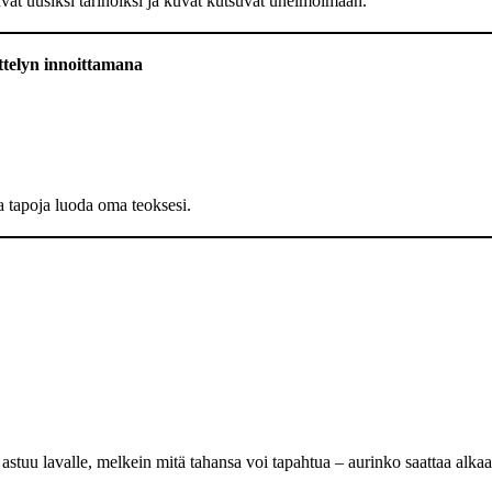
ttuvat uusiksi tarinoiksi ja kuvat kutsuvat unelmoimaan.
telyn innoittamana
ia tapoja luoda oma teoksesi.
stuu lavalle, melkein mitä tahansa voi tapahtua – aurinko saattaa alkaa