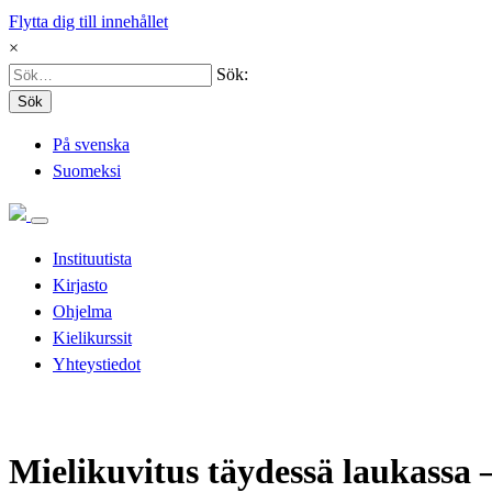
Flytta dig till innehållet
×
Sök:
Sök
På svenska
Suomeksi
Instituutista
Kirjasto
Ohjelma
Kielikurssit
Yhteystiedot
Mielikuvitus täydessä laukassa 