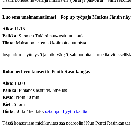
Täällä kohtaat hevosia ja ihmisiä eri ajoista ja paikoista – värit sekoi
Luo oma unelmamaailmasi – Pop up-työpaja Markus Jäntin näyt
Aika
: 11-15
Paikka
: Suomen Tukholman-instituutti, aula
Hinta
: Maksuton, ei ennakkoilmoittautumista
Inspiroidu näyttelystä ja tutki värejä, sabluunoita ja mielikuvituksellis
Koko perheen konsertti
:
Pentti Rasinkangas
Aika
: 13.00
Paikka
: Finlandsinstitutet, Sibelius
Kesto
: Noin 40 min
Kieli
: Suomi
Hinta
: 50 kr / henkilö,
osta liput Lyytin kautta
Tässä konsertissa mielikuvitus saa pääroolin! Kun Pentti Rasinkangas a