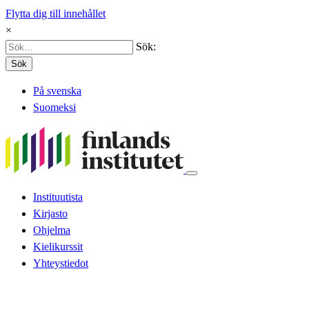
Flytta dig till innehållet
×
Sök:
Sök
På svenska
Suomeksi
Instituutista
Kirjasto
Ohjelma
Kielikurssit
Yhteystiedot