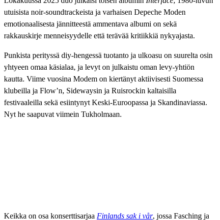
Lokakuussa 2025 duo julkaisi toisen albumin
Interface
, 1980-luvun
utuisista noir-soundtrackeista ja varhaisen Depeche Moden
emotionaalisesta jännitteestä ammentava albumi on sekä
rakkauskirje menneisyydelle että terävää kritiikkiä nykyajasta.
Punkista perityssä diy-hengessä tuotanto ja ulkoasu on suurelta osin
yhtyeen omaa käsialaa, ja levyt on julkaistu oman levy-yhtiön
kautta. Viime vuosina Modem on kiertänyt aktiivisesti Suomessa
klubeilla ja Flow’n, Sidewaysin ja Ruisrockin kaltaisilla
festivaaleilla sekä esiintynyt Keski-Euroopassa ja Skandinaviassa.
Nyt he saapuvat viimein Tukholmaan.
Keikka on osa konserttisarjaa
Finlands sak i vår
, jossa Fasching ja