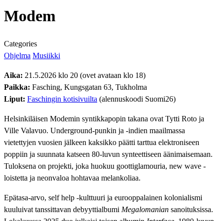
Modem
Categories
Ohjelma
Musiikki
Aika:
21.5.2026 klo 20 (ovet avataan klo 18)
Paikka:
Fasching, Kungsgatan 63, Tukholma
Liput:
Faschingin kotisivuilta
(alennuskoodi Suomi26)
Helsinkiläisen Modemin syntikkapopin takana ovat Tytti Roto ja
Ville Valavuo. Underground-punkin ja -indien maailmassa
vietettyjen vuosien jälkeen kaksikko päätti tarttua elektroniseen
poppiin ja suunnata katseen 80-luvun synteettiseen äänimaisemaan.
Tuloksena on projekti, joka huokuu goottiglamouria, new wave -
loistetta ja neonvaloa hohtavaa melankoliaa.
Epätasa-arvo, self help -kulttuuri ja eurooppalainen kolonialismi
kuuluivat tanssittavan debyyttialbumi
Megalomanian
sanoituksissa.