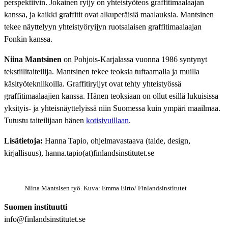
perspektiivin. Jokainen ryijy on yhteistyöteos graffitimaalaajan
kanssa, ja kaikki graffitit ovat alkuperäisiä maalauksia. Mantsinen
tekee näyttelyyn yhteistyöryijyn ruotsalaisen graffitimaalaajan
Fonkin kanssa.
Niina Mantsinen
on Pohjois-Karjalassa vuonna 1986 syntynyt
tekstiilitaiteilija. Mantsinen tekee teoksia tuftaamalla ja muilla
käsityötekniikoilla. Graffitiryijyt ovat tehty yhteistyössä
graffitimaalaajien kanssa. Hänen teoksiaan on ollut esillä lukuisissa
yksityis- ja yhteisnäyttelyissä niin Suomessa kuin ympäri maailmaa.
Tutustu taiteilijaan hänen
kotisivuillaan
.
Lisätietoja:
Hanna Tapio, ohjelmavastaava (taide, design,
kirjallisuus), hanna.tapio(at)finlandsinstitutet.se
Niina Mantsisen työ. Kuva: Emma Eirto/ Finlandsinstitutet
Suomen instituutti
info@finlandsinstitutet.se