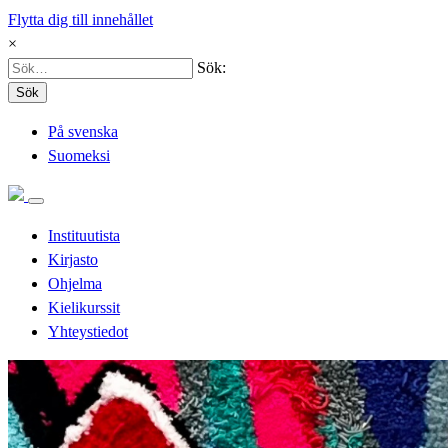
Flytta dig till innehållet
×
Sök:
Sök
På svenska
Suomeksi
Instituutista
Kirjasto
Ohjelma
Kielikurssit
Yhteystiedot