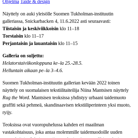
Ohjelma
Taide & design
Näyttely on auki yleisölle Suomen Tukholman-instituutin
galleriassa, Snickarbacken 4, 11.6.2022 asti seuraavasti:
Tiistaisin ja keskiviikkoisin
klo 11–18
Torstaisin
klo 11–17
Perjantaisin ja lauantaisin
klo 11–15
Galleria on suljettu:
Helatorstaiviikonloppuna ke
–
la 25.-28.5.
Helluntain aikaan
pe–la 3–4.6.
Suomen Tukholman-instituutin gallerian kevään 2022 toinen
näyttely on suomalaisen tekstiilitaiteilija Niina Mantsisen näyttely
Rug the Word
. Mantsisen teoksissa yhdistyy urbaani taidemuoto
graffiti sekä pehmeä, skandinaavisen tekstiiliperinteen yksi muoto,
ryijy.
Teoksissa ovat vuoropuhelussa kahden eri maailman
vastakohtaisuus, joka antaa molemmille taidemuodoille uuden