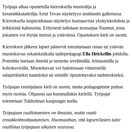
Työpaja alkaa opastetulla kierroksella muotoilija ja
keramiikkataiteilija Armi Tevan näyttelyyn instituutin galleriassa.
Kierroksella inspiroidutaan näyttelyn hurmaavista yksityiskohdista ja
leikkisistä hahmoista. Erityisesti tutkitaan teossarjaa
Naamat,
josta
jokainen voi löytää itsensä ja ystävänsä. Opastuksen kieli on suomi.
Kierroksen jälkeen lapset pääsevät toteuttamaan oman tai ystävän
muotokuvan sekatekniikalla taidepedagogi
Ella Heickellin
johdolla.
Potrettiin haetaan ilmettä ja tunnetta siveltimillä, leimasimilla ja
kohokuvioilla. Muotokuvan voi halutessaan viimeistellä
salaperäiseksi naamioksi tai seinälle ripustettavaksi taideteokseksi.
Työpajan ensisijainen kieli on suomi, mutta pedagogimme puhuu
myös ruotsia. Ohjausta saa kummallakin kielellä. Työpajat
toteutetaan Tukholman kaupungin tuella.
Työpajaan osallistuminen on ilmaista, mutta vaatii
ennakkoilmoittautumisen. Huomaathan, että lapsen
/
lasten tulee
osallistua työpajaan aikuisen seurassa.