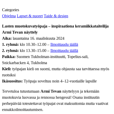
Categories
Ohjelma
Lapset & nuoret
Taide & design
Lasten muotokuvatyöpaja – inspiraationa keramiikkataiteilija
Armi Tevan näyttely
Aika:
lauantaina 16. maaliskuuta 2024
1. ryhmä:
klo 10.30–12.00 –
Ilmoittaudu täällä
2. ryhmä:
klo 13.30–15.00 –
Ilmoittaudu täällä
Paikka:
Suomen Tukholman-instituutti, Topelius-sali,
Snickarbacken 4, Tukholma
Kieli:
työpajan kieli on suomi, mutta ohjausta saa tarvittaessa myös
ruotsiksi
Ikäsuositus:
Työpaja soveltuu noin 4–12-vuotiaille lapsille
Tervetuloa tutustumaan
Armi Tevan
näyttelyyn ja tekemään
muotokuvia luovassa ja rennossa hengessä! Osana instituutin
perhepäivää toteutettavat työpajat ovat maksuttomia mutta vaativat
ennakkoilmoittautumisen.