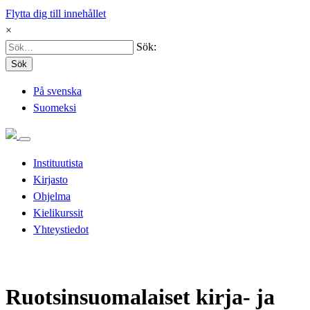
Flytta dig till innehållet
×
Sök:
Sök
På svenska
Suomeksi
Instituutista
Kirjasto
Ohjelma
Kielikurssit
Yhteystiedot
Ruotsinsuomalaiset kirja- ja