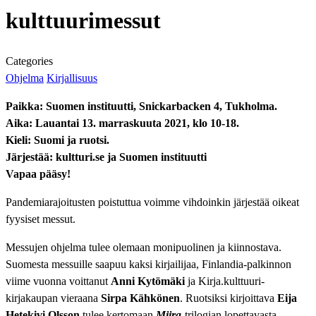
kulttuurimessut
Categories
Ohjelma
Kirjallisuus
Paikka: Suomen instituutti, Snickarbacken 4, Tukholma.
Aika: Lauantai 13. marraskuuta 2021, klo 10-18.
Kieli: Suomi ja ruotsi.
Järjestää: kultturi.se ja Suomen instituutti
Vapaa pääsy!
Pandemiarajoitusten poistuttua voimme vihdoinkin järjestää oikeat
fyysiset messut.
Messujen ohjelma tulee olemaan monipuolinen ja kiinnostava.
Suomesta messuille saapuu kaksi kirjailijaa, Finlandia-palkinnon
viime vuonna voittanut
Anni Kytömäki
ja Kirja.kulttuuri-
kirjakaupan vieraana
Sirpa Kähkönen
. Ruotsiksi kirjoittava
Eija
Hetekivi Olsson
tulee kertomaan
Miira
-trilogian lopettavasta