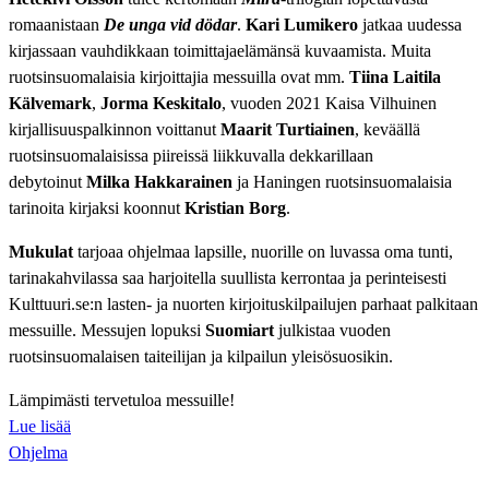
romaanistaan
De unga vid dödar
.
Kari Lumikero
jatkaa uudessa
kirjassaan vauhdikkaan toimittajaelämänsä kuvaamista. Muita
ruotsinsuomalaisia kirjoittajia messuilla ovat mm.
Tiina Laitila
Kälvemark
,
Jorma Keskitalo
, vuoden 2021 Kaisa Vilhuinen
kirjallisuuspalkinnon voittanut
Maarit Turtiainen
, keväällä
ruotsinsuomalaisissa piireissä liikkuvalla dekkarillaan
debytoinut
Milka Hakkarainen
ja Haningen ruotsinsuomalaisia
tarinoita kirjaksi koonnut
Kristian Borg
.
Mukulat
tarjoaa ohjelmaa lapsille, nuorille on luvassa oma tunti,
tarinakahvilassa saa harjoitella suullista kerrontaa ja perinteisesti
Kulttuuri.se:n lasten- ja nuorten kirjoituskilpailujen parhaat palkitaan
messuille. Messujen lopuksi
Suomiart
julkistaa vuoden
ruotsinsuomalaisen taiteilijan ja kilpailun yleisösuosikin.
Lämpimästi tervetuloa messuille!
Lue lisää
Ohjelma