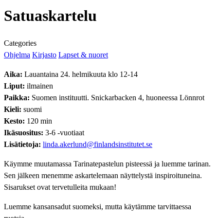
Satuaskartelu
Categories
Ohjelma
Kirjasto
Lapset & nuoret
Aika:
Lauantaina 24. helmikuuta klo 12-14
Liput:
ilmainen
Paikka:
Suomen instituutti. Snickarbacken 4, huoneessa Lönnrot
Kieli:
suomi
Kesto:
120 min
Ikäsuositus:
3-6 -vuotiaat
Lisätietoja:
linda.akerlund@finlandsinstitutet.se
Käymme muutamassa Tarinatepastelun pisteessä ja luemme tarinan.
Sen jälkeen menemme askartelemaan näyttelystä inspiroituneina.
Sisarukset ovat tervetulleita mukaan!
Luemme kansansadut suomeksi, mutta käytämme tarvittaessa