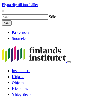
Flytta dig till innehållet
×
Sök:
Sök
På svenska
Suomeksi
Instituutista
Kirjasto
Ohjelma
Kielikurssit
Yhteystiedot