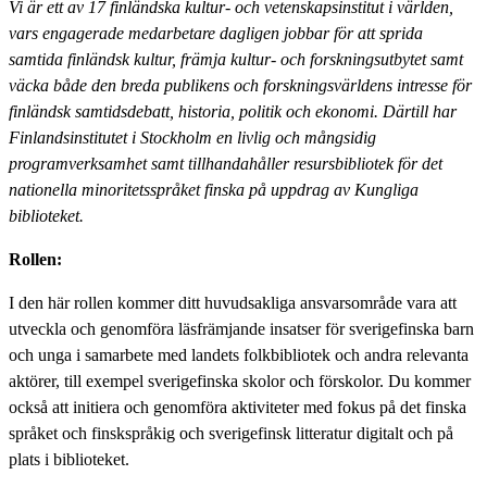
Vi är ett av 17 finländska kultur- och vetenskapsinstitut i världen,
vars engagerade medarbetare dagligen jobbar för att sprida
samtida finländsk kultur, främja kultur- och forskningsutbytet samt
väcka både den breda publikens och forskningsvärldens intresse för
finländsk samtidsdebatt, historia, politik och ekonomi. Därtill har
Finlandsinstitutet i Stockholm en livlig och mångsidig
programverksamhet samt tillhandahåller resursbibliotek för det
nationella minoritetsspråket finska på uppdrag av Kungliga
biblioteket.
Rollen:
I den här rollen kommer ditt huvudsakliga ansvarsområde vara att
utveckla och genomföra läsfrämjande insatser för sverigefinska barn
och unga i samarbete med landets folkbibliotek och andra relevanta
aktörer, till exempel sverigefinska skolor och förskolor. Du kommer
också att initiera och genomföra aktiviteter med fokus på det finska
språket och finskspråkig och sverigefinsk litteratur digitalt och på
plats i biblioteket.