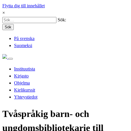
Flytta dig till innehållet
×
Sök:
Sök
På svenska
Suomeksi
Instituutista
Kirjasto
Ohjelma
Kielikurssit
Yhteystiedot
Tvåspråkig barn- och
ungdomsbibliotekarie till