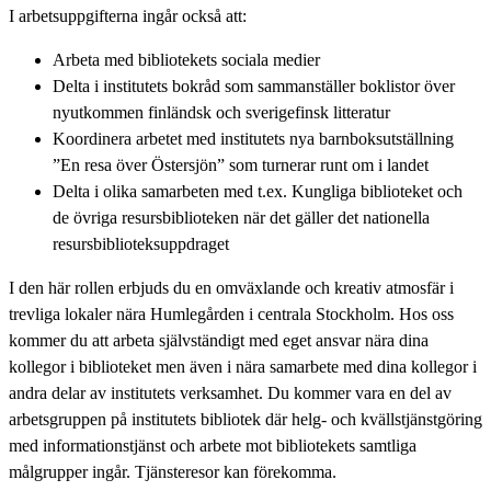
I arbetsuppgifterna ingår också att:
Arbeta med bibliotekets sociala medier
Delta i institutets bokråd som sammanställer boklistor över
nyutkommen finländsk och sverigefinsk litteratur
Koordinera arbetet med institutets nya barnboksutställning
”En resa över Östersjön” som turnerar runt om i landet
Delta i olika samarbeten med t.ex. Kungliga biblioteket och
de övriga resursbiblioteken när det gäller det nationella
resursbiblioteksuppdraget
I den här rollen erbjuds du en omväxlande och kreativ atmosfär i
trevliga lokaler nära Humlegården i centrala Stockholm. Hos oss
kommer du att arbeta självständigt med eget ansvar nära dina
kollegor i biblioteket men även i nära samarbete med dina kollegor i
andra delar av institutets verksamhet. Du kommer vara en del av
arbetsgruppen på institutets bibliotek där helg- och kvällstjänstgöring
med informationstjänst och arbete mot bibliotekets samtliga
målgrupper ingår. Tjänsteresor kan förekomma.