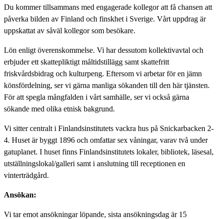
Du kommer tillsammans med engagerade kollegor att få chansen att
påverka bilden av Finland och finskhet i Sverige. Vårt uppdrag är
uppskattat av såväl kollegor som besökare.
Lön enligt överenskommelse. Vi har dessutom kollektivavtal och
erbjuder ett skattepliktigt måltidstillägg samt skattefritt
friskvårdsbidrag och kulturpeng. Eftersom vi arbetar för en jämn
könsfördelning, ser vi gärna manliga sökanden till den här tjänsten.
För att spegla mångfalden i vårt samhälle, ser vi också gärna
sökande med olika etnisk bakgrund.
Vi sitter centralt i Finlandsinstitutets vackra hus på Snickarbacken 2-
4. Huset är byggt 1896 och omfattar sex våningar, varav två under
gatuplanet. I huset finns Finlandsinstitutets lokaler, bibliotek, läsesal,
utställningslokal/galleri samt i anslutning till receptionen en
vinterträdgård.
Ansökan:
Vi tar emot ansökningar löpande, sista ansökningsdag är 15