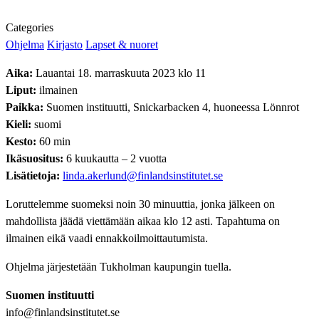
Categories
Ohjelma
Kirjasto
Lapset & nuoret
Aika:
Lauantai 18. marraskuuta 2023 klo 11
Liput:
ilmainen
Paikka:
Suomen instituutti, Snickarbacken 4, huoneessa Lönnrot
Kieli:
suomi
Kesto:
60 min
Ikäsuositus:
6 kuukautta – 2 vuotta
Lisätietoja
:
linda.akerlund@finlandsinstitutet.se
Loruttelemme suomeksi noin 30 minuuttia, jonka jälkeen on
mahdollista jäädä viettämään aikaa klo 12 asti. Tapahtuma on
ilmainen eikä vaadi ennakkoilmoittautumista.
Ohjelma järjestetään Tukholman kaupungin tuella.
Suomen instituutti
info@finlandsinstitutet.se