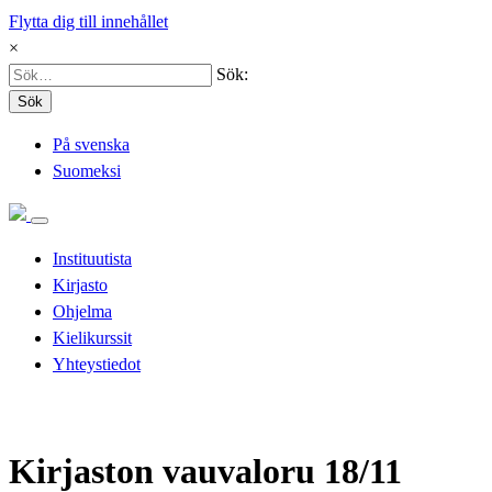
Flytta dig till innehållet
×
Sök:
Sök
På svenska
Suomeksi
Instituutista
Kirjasto
Ohjelma
Kielikurssit
Yhteystiedot
Kirjaston vauvaloru 18/11