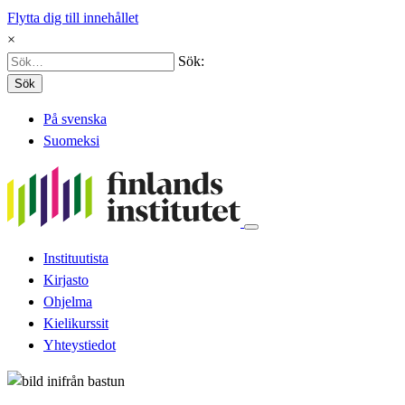
Flytta dig till innehållet
×
Sök:
Sök
På svenska
Suomeksi
Instituutista
Kirjasto
Ohjelma
Kielikurssit
Yhteystiedot