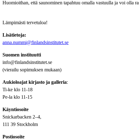
Huomioithan, että saunominen tapahtuu omalla vastuulla ja voi olla ras
Lämpimästi tervetuloa!
Lisätietoja:
anna.nummi@finlandsinstitutet.se
Suomen instituutti
info@finlandsinstitutet.se
(vierailu sopimuksen mukaan)
Aukioloajat kirjasto ja galleria
:
Ti-ke klo 11-18
Pe-la klo 11-15
Käyntiosoite
Snickarbacken 2–4,
111 39 Stockholm
Postiosoite