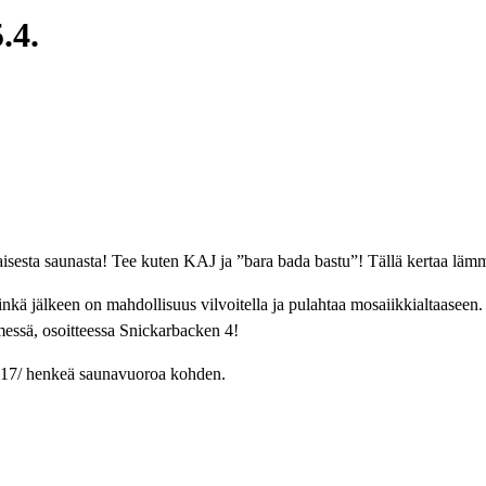
.4.
sesta saunasta! Tee kuten KAJ ja ”bara bada bastu”! Tällä kertaa lämm
inkä jälkeen on mahdollisuus vilvoitella ja pulahtaa mosaiikkialtaase
ssä, osoitteessa Snickarbacken 4!
x 17/ henkeä saunavuoroa kohden.