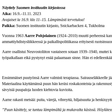
Näyttely Suomen instituutin kirjastossa
Aika:
16.9.–11.11. 2023
Avajaiset la 16.9. klo 11–15. Lämpimästi tervetuloa!
Paikka:
Suomen instituutin kirjasto, Snickarbacken 4, Tukholma
Vuonna 1963
Aarre Pohjolainen
(1924–2010) muutti perheensä kanssa
ammattiyhdistysliikkeessä ja paikallispolitiikassa erityisesti ruotsinsu
Aarre osallistui Neuvostoliiton vastaiseen sotaan 1939–1940, muttei 
työpaikallaan eikä pystynyt enää palaamaan sinne. Hän ei edelleenkää
Ensimmäiset puutyönsä Aarre valmisti terapiassa. Sairauseläkkeelle jä
Materiaalina käyttämänsä puun hän keräsi roskakonteista ja rakennustyöm
sävyisiä puupaloja luoden kiehtovia kuvioita.
Aarne rakasti metsää: puita, värejä, vihreyttä, hiljaisuutta ja henkisy
”Puun käsittely, se tuntuu lämpimältä ja mukavalta käsissä. Höylätes