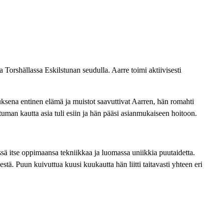
orshällassa Eskilstunan seudulla. Aarre toimi aktiivisesti
ksena entinen elämä ja muistot saavuttivat Aarren, hän romahti
man kautta asia tuli esiin ja hän pääsi asianmukaiseen hoitoon.
ssä itse oppimaansa tekniikkaa ja luomassa uniikkia puutaidetta.
tä. Puun kuivuttua kuusi kuukautta hän liitti taitavasti yhteen eri