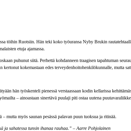
 töihin Ruotsiin. Hän teki koko työuransa Nyby Brukin rautatehtaalla T
omalaisten etuja ajamassa.
koskaan puhunut siitä. Perhettä kohdanneen traagisen tapahtuman seurau
n kertonut kokemastaan edes terveydenhoitohenkilökunnalle, mutta sattu
ätyään hän työskenteli pienessä verstaassaan kodin kellarissa kehittämä
ailta – ainoastaan sinertävä puulaji piti ostaa uutena puutavaraliikkees
yttä – mutta myös saunan pesässä palavan puun tuoksua ja ritinää.
sä ja sahatessa tunsin ihanaa rauhaa.” –
Aarre Pohjolainen