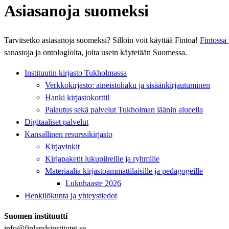
Asiasanoja suomeksi
Tarvitsetko asiasanoja suomeksi? Silloin voit käyttää Fintoa!
Fintossa 
sanastoja ja ontologioita, joita usein käytetään Suomessa.
Instituutin kirjasto Tukholmassa
Verkkokirjasto: aineistohaku ja sisäänkirjautuminen
Hanki kirjastokortti!
Palautus sekä palvelut Tukholman läänin alueella
Digitaaliset palvelut
Kansallinen resurssikirjasto
Kirjavinkit
Kirjapaketit lukupiireille ja ryhmille
Materiaalia kirjastoammattilaisille ja pedagogeille
Lukuhaaste 2026
Henkilökunta ja yhteystiedot
Suomen instituutti
info@finlandsinstitutet.se