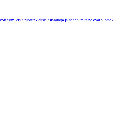
voit esim. etsiä ruotsinkielisiä asiasanoja ja nähdä, mitä ne ovat suomeks