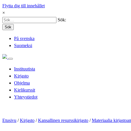
Flytta dig till innehållet
×
Sök:
Sök
På svenska
Suomeksi
Instituutista
Kirjasto
Ohjelma
Kielikurssit
Yhteystiedot
Etusivu
/
Kirjasto
/
Kansallinen resurssikirjasto
/
Materiaalia kirjastoam