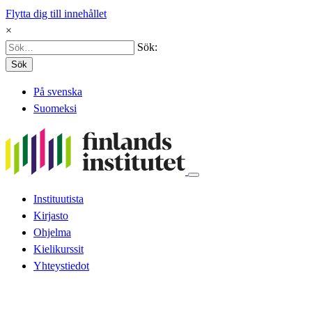
Flytta dig till innehållet
×
Sök:
Sök
På svenska
Suomeksi
Instituutista
Kirjasto
Ohjelma
Kielikurssit
Yhteystiedot