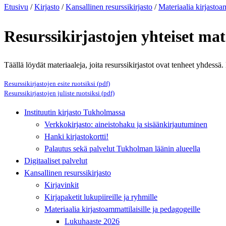
Etusivu
/
Kirjasto
/
Kansallinen resurssikirjasto
/
Materiaalia kirjastoam
Resurssikirjastojen yhteiset mat
Täällä löydät materiaaleja, joita resurssikirjastot ovat tenheet yhdessä
Resurssikirjastojen esite ruotsiksi (pdf)
Resurssikirjastojen juliste ruotsiksi (pdf)
Instituutin kirjasto Tukholmassa
Verkkokirjasto: aineistohaku ja sisäänkirjautuminen
Hanki kirjastokortti!
Palautus sekä palvelut Tukholman läänin alueella
Digitaaliset palvelut
Kansallinen resurssikirjasto
Kirjavinkit
Kirjapaketit lukupiireille ja ryhmille
Materiaalia kirjastoammattilaisille ja pedagogeille
Lukuhaaste 2026