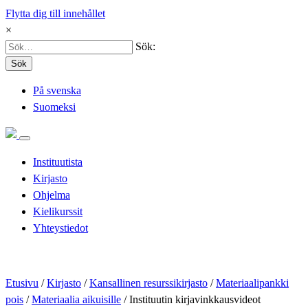
Flytta dig till innehållet
×
Sök:
Sök
På svenska
Suomeksi
Instituutista
Kirjasto
Ohjelma
Kielikurssit
Yhteystiedot
Etusivu
/
Kirjasto
/
Kansallinen resurssikirjasto
/
Materiaalipankki
pois
/
Materiaalia aikuisille
/
Instituutin kirjavinkkausvideot