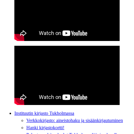
Instituutin kirjasto Tukholmassa
Verkkokirjasto: aineistohaku ja sisäänkirjautuminen
Hanki kirjastokortti!