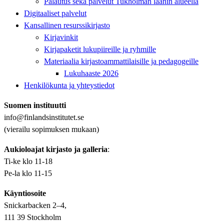
Palautus sekä palvelut Tukholman läänin alueella
Digitaaliset palvelut
Kansallinen resurssikirjasto
Kirjavinkit
Kirjapaketit lukupiireille ja ryhmille
Materiaalia kirjastoammattilaisille ja pedagogeille
Lukuhaaste 2026
Henkilökunta ja yhteystiedot
Suomen instituutti
info@finlandsinstitutet.se
(vierailu sopimuksen mukaan)
Aukioloajat kirjasto ja galleria
:
Ti-ke klo 11-18
Pe-la klo 11-15
Käyntiosoite
Snickarbacken 2–4,
111 39 Stockholm