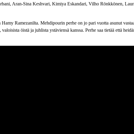
ani, Aran-Sina Keshvari, Kimiya Eskandari, Vilho Rönkkönen, Laur
a Hamy Ramezanilta. Mehdipourin perhe on jo pari vuotta asunut vastaa
valoisista öistä ja juhlista ystäviensä kanssa. Perhe saa tietää että hei