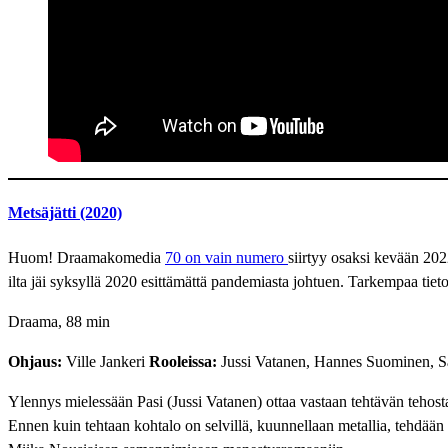
Metsäjätti (2020)
Huom! Draamakomedia
70 on vain numero
siirtyy osaksi kevään 20
ilta jäi syksyllä 2020 esittämättä pandemiasta johtuen. Tarkempaa tiet
Draama, 88 min
Ohjaus:
Ville Jankeri
Rooleissa:
Jussi Vatanen, Hannes Suominen, Sa
Ylennys mielessään Pasi (Jussi Vatanen) ottaa vastaan tehtävän tehos
Ennen kuin tehtaan kohtalo on selvillä, kuunnellaan metallia, tehdään