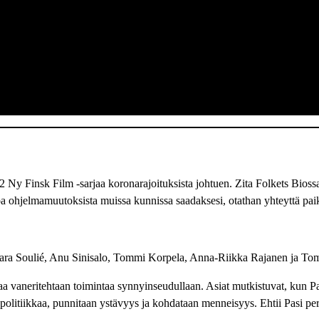
22 Ny Finsk Film -sarjaa koronarajoituksista johtuen. Zita Folkets Bi
oa ohjelmamuutoksista muissa kunnissa saadaksesi, otathan yhteyttä paika
ra Soulié, Anu Sinisalo, Tommi Korpela, Anna-Riikka Rajanen ja Tom
taa vaneritehtaan toimintaa synnyinseudullaan. Asiat mutkistuvat, kun
 politiikkaa, punnitaan ystävyys ja kohdataan menneisyys. Ehtii Pasi pe