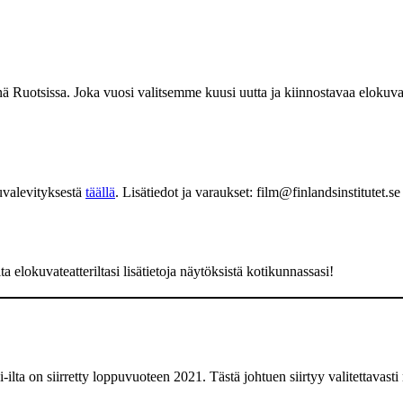
ä Ruotsissa. Joka vuosi valitsemme kuusi uutta ja kiinnostavaa elokuva
uvalevityksestä
täällä
. Lisätiedot ja varaukset: film@finlandsinstitutet.s
ta elokuvateatteriltasi lisätietoja näytöksistä kotikunnassasi!
ilta on siirretty loppuvuoteen 2021. Tästä johtuen siirtyy valitettavasti