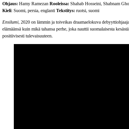
Ohjaus:
Hamy Ramezan
Rooleissa:
Shahab Hosseini, Shabnam Ghorb
Kieli
: Suomi, persia, englanti
Tekstitys:
ruotsi, suomi
Ensilumi
, 2020 on lämmin ja toiveikas draamaelokuva debyyttiohjaaj
elämäänsä kuin mikä tahansa perhe, joka nauttii suomalaisesta kesästä, 
positiivisesti tulevaisuuteen.