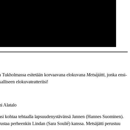
ossa Tukholmassa esitetään korvaavana elokuvana
Metsäjätti
, jonka ensi-
lliseen elokuvateatteriisi!
i Alatalo
 Pasi kohtaa tehtaalla lapsuudenystävänsä Jannen (Hannes Suominen).
rustaa perheenkin Lindan (Sara Soulié) kanssa. Metsäjätti perustuu