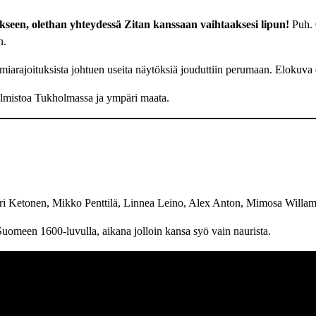
kseen, olethan yhteydessä Zitan kanssaan vaihtaaksesi lipun!
Puh. 
n.
iarajoituksista johtuen useita näytöksiä jouduttiin perumaan. Elokuva 
lmistoa Tukholmassa ja ympäri maata.
ari Ketonen, Mikko Penttilä, Linnea Leino, Alex Anton, Mimosa Willam
 Suomeen 1600-luvulla, aikana jolloin kansa syö vain naurista.