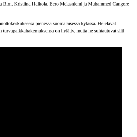
a Birn, Kristiina Halkola, Eero Melasniemi ja Muhammed Cangore
nottokeskuksessa pienessä suomalaisessa kylässä. He elävät
dän turvapaikkahakemuksensa on hylätty, mutta he suhtautuvat silti