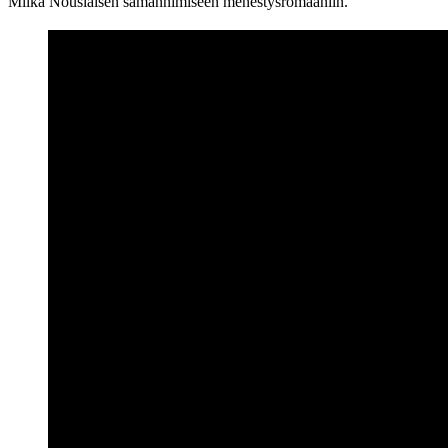
Miika Nousiaisen samannimiseen menestysromaaniin.