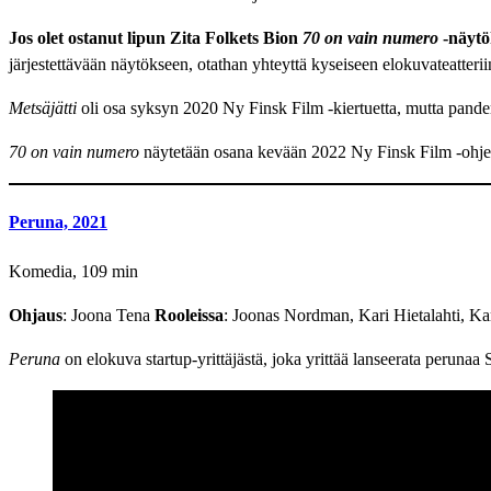
Jos olet ostanut lipun Zita Folkets Bion
70 on vain numero
-näytö
järjestettävään näytökseen, otathan yhteyttä kyseiseen elokuvateatterii
Metsäjätti
oli osa syksyn 2020 Ny Finsk Film -kiertuetta, mutta pandem
70 on vain numero
näytetään osana kevään 2022 Ny Finsk Film -ohje
Peruna, 2021
Komedia, 109 min
Ohjaus
: Joona Tena
Rooleissa
: Joonas Nordman, Kari Hietalahti, K
Peruna
on elokuva startup-yrittäjästä, joka yrittää lanseerata perunaa