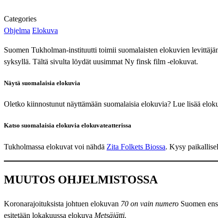
Categories
Ohjelma
Elokuva
Suomen Tukholman-instituutti toimii suomalaisten elokuvien levittäjän
syksyllä. Tältä sivulta löydät uusimmat Ny finsk film -elokuvat.
Näytä suomalaisia elokuvia
Oletko kiinnostunut näyttämään suomalaisia elokuvia? Lue lisää elok
Katso suomalaisia elokuvia elokuvateatterissa
Tukholmassa elokuvat voi nähdä
Zita Folkets Biossa
. Kysy paikallisel
MUUTOS OHJELMISTOSSA
Koronarajoituksista johtuen elokuvan
70 on vain numero
Suomen ensi-
esitetään lokakuussa elokuva
Metsäjätti.