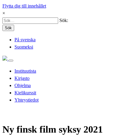
Flytta dig till innehållet
×
Sök:
Sök
På svenska
Suomeksi
Instituutista
Kirjasto
Ohjelma
Kielikurssit
Yhteystiedot
Ny finsk film syksy 2021