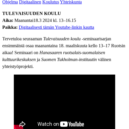
Ohjelma
Digitaalinen
Koulutus
Yhteiskunta
TULEVAISUUDEN KOULU
Aika:
Maanantai18.3 2024 kl. 13–16.15
Paikka:
Digitaalisesti tämän Youtube-linkin kautta
Tervetuloa seuraaman
Tulevaisuuden koulu
-seminaarisarjan
ensimmäistä osaa maanantaina 18. maaliskuuta kello 13–17 Ruotsin
aikaa! Seminaari on
Hanasaaren ruotsalais-suomalaisen
kulttuurikeskuksen
ja
Suomen Tukholman-instituutin
välinen
yhteistyöprojekti.