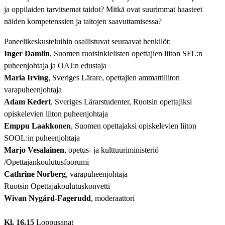
ja oppilaiden tarvitsemat taidot? Mitkä ovat suurimmat haasteet
näiden kompetenssien ja taitojen saavuttamisessa?
Paneelikeskusteluihin
osallistuvat seuraavat henkilöt:
Inger Damlin
, Suomen ruotsinkielisten opettajien liiton SFL:n
puheenjohtaja ja OAJ:n edustaja
Maria Irving
, Sveriges Lärare, opettajien ammattiliiton
varapuheenjohtaja
Adam Kedert
, Sveriges Lärarstudenter, Ruotsin opettajiksi
opiskelevien liiton puheenjohtaja
Emppu Laakkonen
, Suomen opettajaksi opiskelevien liiton
SOOL:in puheenjohtaja
Marjo Vesalainen
, opetus- ja kulttuuriministeriö
/Opettajankoulutusfoorumi
Cathrine Norberg
, varapuheenjohtaja
Ruotsin Opettajakoulutuskonvetti
Wivan Nygård-Fagerudd
, moderaattori
Kl. 16.15
Loppusanat