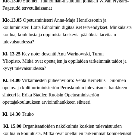
Klo.13.00
Suomen Tukholman-instituutin johtajan Wivan Nygård-
Fagerudd tervetuliaissanat
Klo.13.05
Opetusministeri Anna-Maja Henrikssonin ja
kouluministeri Lotta Edholmin digitaaliset tervehdykset. Minkälaista
koulua, koulutusta ja oppimista koskevia päätöksiä tarvitaan
tulevaisuudessa?
Kl. 13.25
Key note: dosentti Anu Warinowski, Turun
Yliopisto. Mitkä ovat opettajien ja oppilaiden tärkeimmät taidot ja
kyvyt tulevaisuudessa?
Kl. 14.00
Virkamiesten puheenvuoro: Venla Bernelius – Suomen
opetus- ja kulttuuriministeriön Peruskoulun tulevaisuus–hankkeen
sihteeri ja Erika Stadler, Ruotsin Opetusministeriön
opettajakoulutuksen arviointihankkeen sihteeri.
Kl. 14.30
Tauko
Kl. 15.00
Organisaatioiden näkökulmia koskien tulevaisuuden
koulua ja koulutusta. Mitkä ovat opettajien tärkeimmät kompetenssit