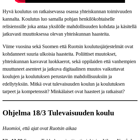
Hyvä koulutus on ratkaisevassa osassa yhteiskunnan toimivuuden
kannalta. Koulutus luo samalla pohjan henkilökohtaiselle
relisienssille joka antaa yksilölle mahdollisuuden kohdata ja käsitellä
jatkuvasti muuttoksessa olevan yhteiskunnan haasteita.
Viime vuosina sekä Suomen että Ruotsin koulutusjärjestelmät ovat
kohdanneet suuria ulkoisia haasteita. Poliittiset muutokset,
yhteiskunnan kasvavat luokkaerot, sekä oppilaiden että vanhempien
muuttuneet asenteet ja jatkuva digitaalinen muutos vaikuttavat
koulujen ja koulutuksen perustaviin mahdollisuuksiin ja
edellytyksiin. Mitkä ovat tulevaisuuden koulun ja koulutuksen
tarpeet ja kompetenssit? Minkälaiset ovat haasteet ja ratkaisut?
Ohjelma 18/3
Tulevaisuuden koulu
Huomioi, että ajat ovat Ruotsin aikaa