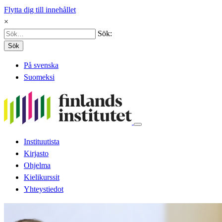
Flytta dig till innehållet
×
Sök:
Sök
På svenska
Suomeksi
Instituutista
Kirjasto
Ohjelma
Kielikurssit
Yhteystiedot