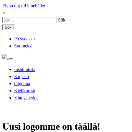
Flytta dig till innehållet
×
Sök:
Sök
På svenska
Suomeksi
Instituutista
Kirjasto
Ohjelma
Kielikurssit
Yhteystiedot
Uusi logomme on täällä!