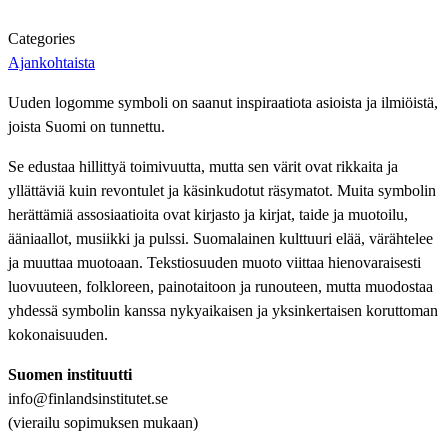
Categories
Ajankohtaista
Uuden logomme symboli on saanut inspiraatiota asioista ja ilmiöistä,
joista Suomi on tunnettu.
Se edustaa hillittyä toimivuutta, mutta sen värit ovat rikkaita ja
yllättäviä kuin revontulet ja käsinkudotut räsymatot. Muita symbolin
herättämiä assosiaatioita ovat kirjasto ja kirjat, taide ja muotoilu,
ääniaallot, musiikki ja pulssi. Suomalainen kulttuuri elää, värähtelee
ja muuttaa muotoaan. Tekstiosuuden muoto viittaa hienovaraisesti
luovuuteen, folkloreen, painotaitoon ja runouteen, mutta muodostaa
yhdessä symbolin kanssa nykyaikaisen ja yksinkertaisen koruttoman
kokonaisuuden.
Suomen instituutti
info@finlandsinstitutet.se
(vierailu sopimuksen mukaan)