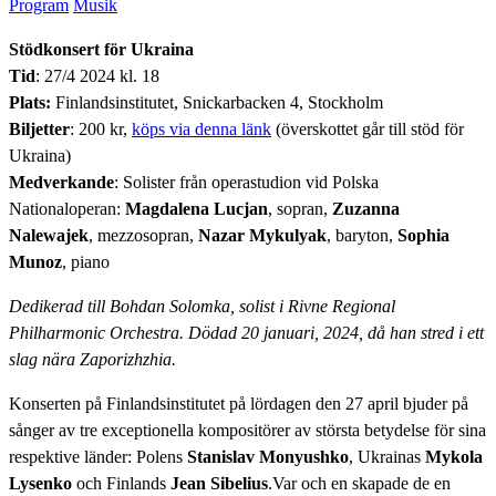
Program
Musik
Stödkonsert för Ukraina
Tid
: 27/4 2024 kl. 18
Plats:
Finlandsinstitutet, Snickarbacken 4, Stockholm
Biljetter
: 200 kr,
köps via denna länk
(överskottet går till stöd för
Ukraina)
Medverkande
: Solister från operastudion vid Polska
Nationaloperan:
Magdalena Lucjan
, sopran,
Zuzanna
Nalewajek
, mezzosopran,
Nazar Mykulyak
, baryton,
Sophia
Munoz
, piano
Dedikerad till Bohdan Solomka, solist i Rivne Regional
Philharmonic Orchestra. Dödad 20 januari, 2024, då han stred i ett
slag nära Zaporizhzhia.
Konserten på Finlandsinstitutet på lördagen den 27 april bjuder på
sånger av tre exceptionella kompositörer av största betydelse för sina
respektive länder: Polens
Stanislav Monyushko
, Ukrainas
Mykola
Lysenko
och Finlands
Jean Sibelius
.Var och en skapade de en