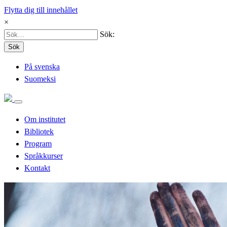
Flytta dig till innehållet
×
Sök:
Sök
På svenska
Suomeksi
Om institutet
Bibliotek
Program
Språkkurser
Kontakt