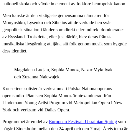
nationell skola och vävde in element av folklore i europeisk kanon.
Men kanske är den viktigaste gemensamma nämnaren för
Monyushko, Lysenko och Sibelius att de verkade i en svår
geopolitisk situation i länder som direkt eller indirekt dominerades
av Ryssland. Trots detta, eller just därför, blev deras främsta
musikaliska livsgärning att tjäna sitt folk genom musik som byggde
dess identitet.
Magdalena Lucjan, Sophia Munoz, Nazar Mykulyak
och Zuzanna Nalewajek.
Konsertens solister är verksamma i Polska Nationaloperans
operastudio. Pianisten Sophia Munoz är utexaminerad från
Lindemann Young Artist Program vid Metropolitan Opera i New
York och verksam vid Dallas Opera.
Programmet är en del av
European Festival: Ukrainian Spring
som
pågår i Stockholm mellan den 24 april och den 7 maj. Årets tema är