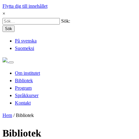
Flytta dig till innehållet
×
Sök:
Sök
På svenska
Suomeksi
Om institutet
Bibliotek
Program
Språkkurser
Kontakt
Hem
/
Bibliotek
Bibliotek