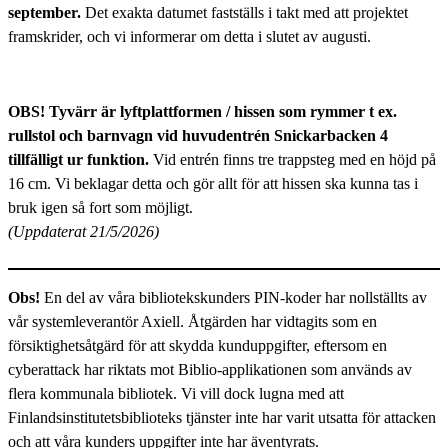
september.
Det exakta datumet fastställs i takt med att projektet
framskrider, och vi informerar om detta i slutet av augusti.
OBS! Tyvärr är lyftplattformen / hissen som rymmer t ex.
rullstol och barnvagn vid huvudentrén Snickarbacken 4
tillfälligt ur funktion.
Vid entrén finns tre trappsteg med en höjd på
16 cm. Vi beklagar detta och gör allt för att hissen ska kunna tas i
bruk igen så fort som möjligt.
(Uppdaterat 21/5/2026)
Obs!
En del av våra bibliotekskunders PIN-koder har nollställts av
vår systemleverantör Axiell. Åtgärden har vidtagits som en
försiktighetsåtgärd för att skydda kunduppgifter, eftersom en
cyberattack har riktats mot Biblio-applikationen som används av
flera kommunala bibliotek. Vi vill dock lugna med att
Finlandsinstitutetsbiblioteks tjänster inte har varit utsatta för attacken
och att våra kunders uppgifter inte har äventyrats.