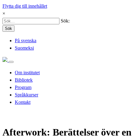
Flytta dig till innehållet
×
Sök:
Sök
På svenska
Suomeksi
Om institutet
Bibliotek
Program
Språkkurser
Kontakt
Afterwork: Berättelser över en