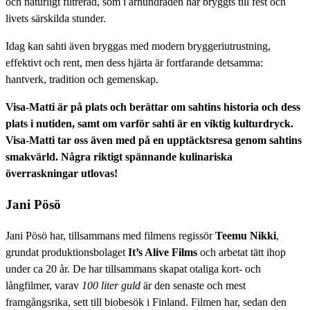
och naturligt filtrerad, som i århundraden har bryggts till fest och
livets särskilda stunder.
Idag kan sahti även bryggas med modern bryggeriutrustning,
effektivt och rent, men dess hjärta är fortfarande detsamma:
hantverk, tradition och gemenskap.
Visa-Matti är på plats och berättar om sahtins historia och dess
plats i nutiden, samt om varför sahti är en viktig kulturdryck.
Visa-Matti tar oss även med på en upptäcktsresa genom sahtins
smakvärld.
Några riktigt spännande kulinariska
överraskningar utlovas!
Jani Pösö
Jani Pösö har, tillsammans med filmens regissör
Teemu Nikki
,
grundat produktionsbolaget
It’s Alive Films
och arbetat tätt ihop
under ca 20 år. De har tillsammans skapat otaliga kort- och
långfilmer, varav
100 liter guld
är den senaste och mest
framgångsrika, sett till biobesök i Finland. Filmen har, sedan den