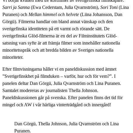
Vi börjar kvällen med tre kortfilmer av sverigefinska filmskapare:
Sarri ja Sanna
(Ewa Cederstam, Julia Qvarnström),
Sori Toni
(Lina
Puranen) och
Mellan himmel och helvete
(Liina Johansson, Dan
Görgü). Filmerna handlar om bland annat vänskap och den
sverigefinska identiteten på ett varmt och rörande sätt. De
sverigefinska Glöd-filmerna är en del av Filminstitutets Glöd-
satsning vars syfte är att främja filmer som innehåller nationella
minoritetsspråk och att bredda bilden av Sveriges nationella
minoriteter.
Efter filmvisningarna håller vi en paneldiskussion med ämnet
”Sverigefinskhet på filmduken – varför, hur och för vem?”. I
panelen deltar Dan Görgü, Julia Qvarnström och Lina Puranen.
Samtalet modereras av journalisten Thella Johnson.
Paneldiskussionen går på svenska. Efter panelen finns det tid för
mingel och AW i vår härliga vinterträdgård och innergård!
Dan Görgü, Thella Johnson, Julia Qvarnström och Lina
Puranen.