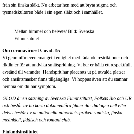
från sin finska släkt. Nu arbetar hen med att bryta stigma och
tystnadskulturen både i sin egen släkt och i samhället.
Mellan himmel och helvete/ Bild: Svenska
Filminstitutet
Om coronaviruset Covid-19:
Vi genomför evenemanget i enlighet med rådande restriktioner och
riktlinjer för att undvika smittspridning. Vi ber er hålla ett respektfullt
avstånd till varandra. Handsprit har placerats ut på utvalda platser
och ansiktsmasker finns tillgängliga. Vi hoppas även att du stannar
hemma om du har symptom.
GLÖD är en satsning av Svenska Filminstitutet, Folkets Bio och UR
och består av tio korta dokumentära filmer där dialogen helt eller
delvis består av de nationella minoritetsspråken samiska, finska,
meänkieli, jiddisch och romani chib.
Finlandsinstitutet