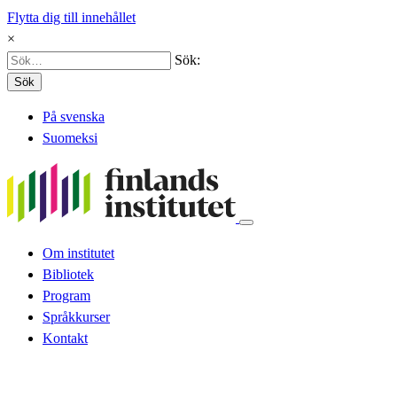
Flytta dig till innehållet
×
Sök:
Sök
På svenska
Suomeksi
Om institutet
Bibliotek
Program
Språkkurser
Kontakt