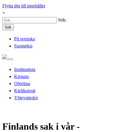
Flytta dig till innehållet
×
Sök:
Sök
På svenska
Suomeksi
Instituutista
Kirjasto
Ohjelma
Kielikurssit
Yhteystiedot
Finlands sak i vår -