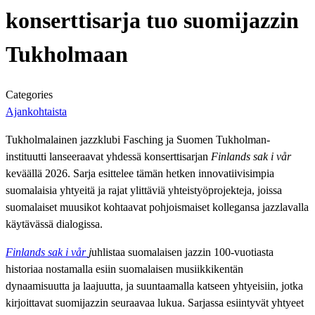
konserttisarja tuo suomijazzin
Tukholmaan
Categories
Ajankohtaista
Tukholmalainen jazzklubi Fasching ja Suomen Tukholman-
instituutti lanseeraavat yhdessä konserttisarjan
Finlands sak i vår
keväällä 2026. Sarja esittelee tämän hetken innovatiivisimpia
suomalaisia yhtyeitä ja rajat ylittäviä yhteistyöprojekteja, joissa
suomalaiset muusikot kohtaavat pohjoismaiset kollegansa jazzlavalla
käytävässä dialogissa.
Finlands sak i vår
j
uhlistaa suomalaisen jazzin 100-vuotiasta
historiaa nostamalla esiin suomalaisen musiikkikentän
dynaamisuutta ja laajuutta, ja suuntaamalla katseen yhtyeisiin, jotka
kirjoittavat suomijazzin seuraavaa lukua. Sarjassa esiintyvät yhtyeet