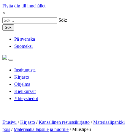
Flytta dig till innehållet
×
Sök:
Sök
På svenska
Suomeksi
Instituutista
Kirjasto
Ohjelma
Kielikurssit
Yhteystiedot
Etusivu
/
Kirjasto
/
Kansallinen resurssikirjasto
/
Materiaalipankki
pois
/
Materiaalia lapsille ja nuorille
/
Muistipeli