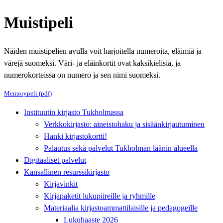
Muistipeli
Näiden muistipelien avulla voit harjoitella numeroita, eläimiä ja
värejä suomeksi. Väri- ja eläinkortit ovat kaksikielisiä, ja
numerokorteissa on numero ja sen nimi suomeksi.
Memorypeli (pdf)
Instituutin kirjasto Tukholmassa
Verkkokirjasto: aineistohaku ja sisäänkirjautuminen
Hanki kirjastokortti!
Palautus sekä palvelut Tukholman läänin alueella
Digitaaliset palvelut
Kansallinen resurssikirjasto
Kirjavinkit
Kirjapaketit lukupiireille ja ryhmille
Materiaalia kirjastoammattilaisille ja pedagogeille
Lukuhaaste 2026