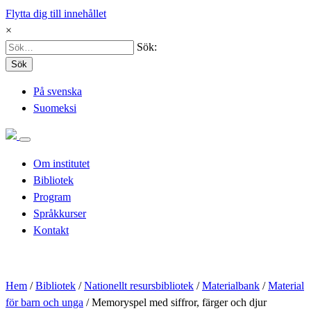
Flytta dig till innehållet
×
Sök:
Sök
På svenska
Suomeksi
Om institutet
Bibliotek
Program
Språkkurser
Kontakt
Hem
/
Bibliotek
/
Nationellt resursbibliotek
/
Materialbank
/
Material
för barn och unga
/
Memoryspel med siffror, färger och djur