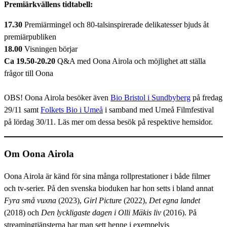
Premiärkvällens tidtabell:
17.30
Premiärmingel och 80-talsinspirerade delikatesser bjuds åt
premiärpubliken
18.00
Visningen börjar
Ca 19.50-20.20
Q&A med Oona Airola och möjlighet att ställa
frågor till Oona
OBS! Oona Airola besöker även
Bio Bristol i Sundbyberg
på fredag
29/11 samt
Folkets Bio i Umeå
i samband med Umeå Filmfestival
på lördag 30/11. Läs mer om dessa besök på respektive hemsidor.
Om Oona Airola
Oona Airola är känd för sina många rollprestationer i både filmer
och tv-serier. På den svenska bioduken har hon setts i bland annat
Fyra små vuxna
(2023),
Girl Picture
(2022),
Det egna landet
(2018) och
Den lyckligaste dagen i Olli Mäkis liv
(2016). På
streamingtjänsterna har man sett henne i exempelvis