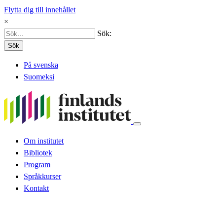
Flytta dig till innehållet
×
Sök:
Sök
På svenska
Suomeksi
Om institutet
Bibliotek
Program
Språkkurser
Kontakt