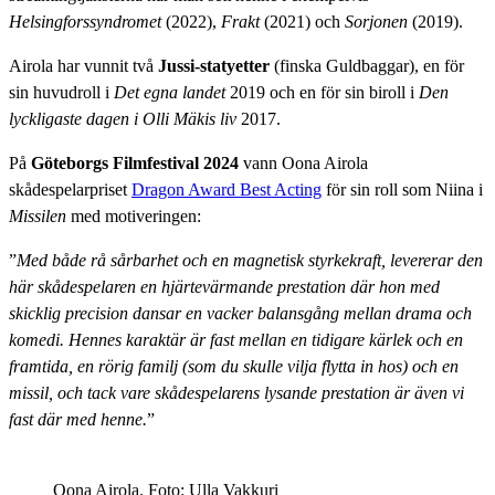
Helsingforssyndromet
(2022),
Frakt
(2021) och
Sorjonen
(2019).
Airola har vunnit två
Jussi-statyetter
(finska Guldbaggar), en för
sin huvudroll i
Det egna landet
2019 och en för sin biroll i
Den
lyckligaste dagen i Olli Mäkis liv
2017.
På
Göteborgs Filmfestival 2024
vann Oona Airola
skådespelarpriset
Dragon Award Best Acting
för sin roll som Niina i
Missilen
med motiveringen:
”
Med både rå sårbarhet och en magnetisk styrkekraft, levererar den
här skådespelaren en hjärtevärmande prestation där hon med
skicklig precision dansar en vacker balansgång mellan drama och
komedi. Hennes karaktär är fast mellan en tidigare kärlek och en
framtida, en rörig familj (som du skulle vilja flytta in hos) och en
missil, och tack vare skådespelarens lysande prestation är även vi
fast där med henne.
”
Oona Airola. Foto: Ulla Vakkuri