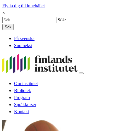
Flytta dig till innehållet
×
Sök:
Sök
På svenska
Suomeksi
Om institutet
Bibliotek
Program
Språkkurser
Kontakt