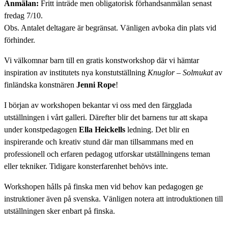
Anmälan:
Fritt inträde men obligatorisk förhandsanmälan senast
fredag 7/10.
Obs. Antalet deltagare är begränsat. Vänligen avboka din plats vid
förhinder.
Vi välkomnar barn till en gratis konstworkshop där vi hämtar
inspiration av institutets nya konstutställning
Knuglor – Solmukat
av
finländska konstnären
Jenni Rope
!
I början av workshopen bekantar vi oss med den färgglada
utställningen i vårt galleri. Därefter blir det barnens tur att skapa
under konstpedagogen
Ella Heickells
ledning. Det blir en
inspirerande och kreativ stund där man tillsammans med en
professionell och erfaren pedagog utforskar utställningens teman
eller tekniker. Tidigare konsterfarenhet behövs inte.
Workshopen hålls på finska men vid behov kan pedagogen ge
instruktioner även på svenska. Vänligen notera att introduktionen till
utställningen sker enbart på finska.