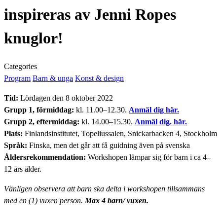
inspireras av Jenni Ropes
knuglor!
Categories
Program
Barn & unga
Konst & design
Tid:
Lördagen den 8 oktober 2022
Grupp 1, förmiddag:
kl. 11.00–12.30.
Anmäl dig här.
Grupp 2, eftermiddag:
kl. 14.00–15.30.
Anmäl dig. här.
Plats:
Finlandsinstitutet, Topeliussalen, Snickarbacken 4, Stockholm
Språk:
Finska, men det går att få guidning även på svenska
Åldersrekommendation:
Workshopen lämpar sig för barn i ca 4–
12 års ålder.
Vänligen observera att barn ska delta i workshopen tillsammans
med en (1) vuxen person.
Max 4 barn/ vuxen.