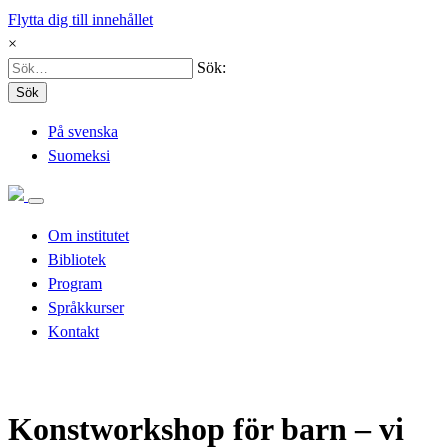
Flytta dig till innehållet
×
Sök:
Sök
På svenska
Suomeksi
Om institutet
Bibliotek
Program
Språkkurser
Kontakt
Konstworkshop för barn – vi