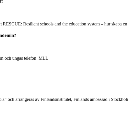
rf
et RESCUE: Resilient schools and the education system – hur skapa en k
pandemin?
arn och ungas telefon MLL
kola” och arrangeras av Finlandsinstitutet, Finlands ambassad i Stockh