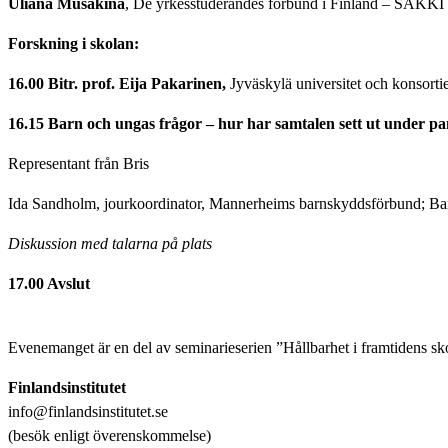
Uliana Musakina
, De yrkesstuderandes förbund i Finland – SAKKI 
Forskning i skolan:
16.00 Bitr. prof. Eija Pakarinen,
Jyväskylä universitet och konsorti
16.15
Barn och ungas frågor – hur har samtalen sett ut under 
Representant från Bris
Ida Sandholm, jourkoordinator, Mannerheims barnskyddsförbund; B
Diskussion med talarna på plats
17.00 Avslut
Evenemanget är en del av seminarieserien ”Hållbarhet i framtidens s
Finlandsinstitutet
info@finlandsinstitutet.se
(besök enligt överenskommelse)