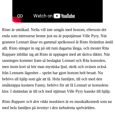
Risto är uttråkad. Nella vill inte umgås med honom, eftersom det
enda som intresserar henne just nu är popstjärnan Ville Pyry. När
grannen Lennart lånar en gammal spelkonsol åt Risto förändras ändå
allt. Risto stänger in sig på sitt rum dagarna långa, och moster Rita
Rappare inbillar sig att Risto är upptagen med att skriva dikter. När
sanningen kommer fram så beslagtar Lennart och Rita konsolen,
men inom kort så hör man mystiska ljud, skrik och oväsen också
från Lennarts lägenhet – spelet har gjort honom helt besatt. Nu
behövs all hjälp som går att få. Hela familjen, till och med den
småknäppa kusinen Fanny, behövs för att få Lennart ur konsolens
klor. I slutändan är till och med stjärnan Ville Pyry kanske till hjälp.
Risto Rappare och den vilda maskinen
är en musikalkomedi som tar
med hela familjen på äventyr i den turbulenta spelvärlden.