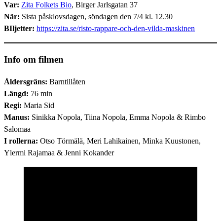
Var:
Zita Folkets Bio
, Birger Jarlsgatan 37
När:
Sista påsklovsdagen, söndagen den 7/4 kl. 12.30
BIljetter:
https://zita.se/risto-rappare-och-den-vilda-maskinen
Info om filmen
Åldersgräns:
Barntillåten
Längd:
76 min
Regi:
Maria Sid
Manus:
Sinikka Nopola, Tiina Nopola, Emma Nopola & Rimbo
Salomaa
I rollerna:
Otso Törmälä, Meri Lahikainen, Minka Kuustonen,
Ylermi Rajamaa & Jenni Kokander