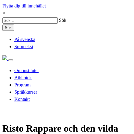
Flytta dig till innehållet
×
Sök:
Sök
På svenska
Suomeksi
Om institutet
Bibliotek
Program
Språkkurser
Kontakt
Risto Rappare och den vilda