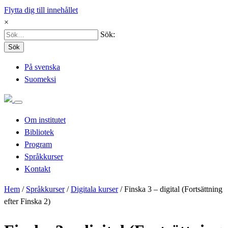
Flytta dig till innehållet
×
Sök:
Sök
På svenska
Suomeksi
Om institutet
Bibliotek
Program
Språkkurser
Kontakt
Hem
/
Språkkurser
/
Digitala kurser
/
Finska 3 – digital (Fortsättning
efter Finska 2)