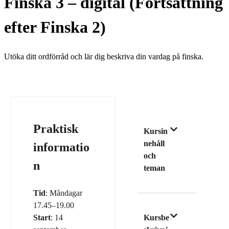
Finska 3 – digital (Fortsättning
efter Finska 2)
Utöka ditt ordförråd och lär dig beskriva din vardag på finska.
Praktisk
Kursin
nehåll
informatio
och
n
teman
Tid
: Måndagar
17.45–19.00
Start
: 14
Kursbe