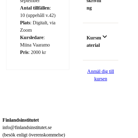
september
skrivni
Antal tillfällen
:
ng
10 (uppehåll v.42)
Plats
: Digitalt, via
Zoom
Kursledare
:
Kursm
Miina Vaaramo
aterial
Pris
: 2000 kr
Anmäl dig till
kursen
Finlandsinstitutet
info@finlandsinstitutet.se
(besök enligt överenskommelse)