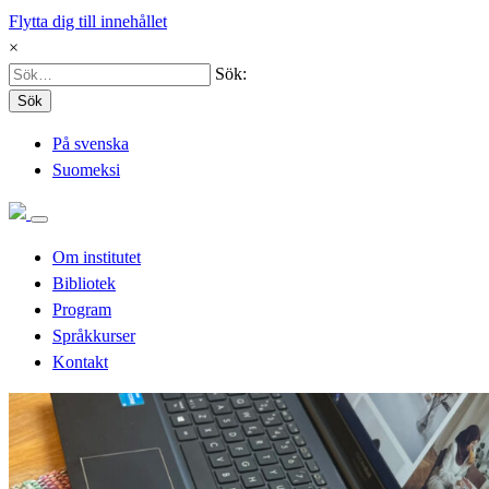
Flytta dig till innehållet
×
Sök:
Sök
På svenska
Suomeksi
Om institutet
Bibliotek
Program
Språkkurser
Kontakt