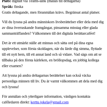
Plats:
digitalt via Teams-länk (mailas till deltagarna)
Språk:
finska
Gratis deltagande, men föranmälan krävs. Begränsat antal platser.
Vill du lyssna på andra människors livsberättelser eller dela med dig
av dina överraskande framgångar, pinsamma misstag eller glada
sammanträffanden? Välkommen till det digitala berättarcaféet!
Det är ett utmärkt ställe att minnas och sätta ord på dina egna
upplevelser, som första skoldagen, när du lärde dig simma, flyttade
till ett nytt hem, till ett annat land och så vidare. Vad sägs om att se
tillbaka på den första kärleken, en bröllopsdag, en jobbig kollega
eller examen?
Att lyssna på andra deltagarnas berättelser kan också väcka
personliga minnen till liv. Du är varmt välkommen att dela med dig
och lyssna!
För anmälan och ytterligare information, vänligen kontakta
caféledaren direkt:
kerttu.jokela@gmail.com