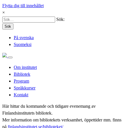
Flytta dig till innehållet
×
Sök:
Sök
På svenska
Suomeksi
Om institutet
Bibliotek
Program
Språkkurser
Kontakt
Här hittar du kommande och tidigare evenemang av
Finlandsinstitutets bibliotek.
Mer information om bibliotekets verksamhet, öppettider mm. finns
på
finlandsinstitutet.se/biblioteket/