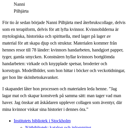
Nanni
Pilhjärta
För tio år sedan började Nanni Pilhjärta med återbrukscollage, delvis
som en terapiform, delvis för att lyfta kvinnor. Kvinnobilderna är
mytologiska, historiska och spirituella, med lager på lager av
material för att skapa djup och struktur. Materialen kommer från
hennes resor till 78 länder: kvinnors handarbeten, handgjort papper,
tyger, gamla smycken. Konstnären hyllar kvinnors bortglömda
handarbeten: virkade och knypplade spetsar, broderier och
korsstygn. Modellbilder, som hon hittar i böcker och veckotidningar,
ger hon lite skönhetsskavanker.
I skapandet låter hon processen och materialen leda henne. ”Jag
lagar mat och skapar konstverk på samma sätt: man tager vad man
haver. Jag önskar att åskådaren upplever collagen som äventyr, där
mina kvinnor viskar sina historier i dennes öra.”
Institutets bibliotek i Stockholm
Nätbibliotek: katalog och inloggning