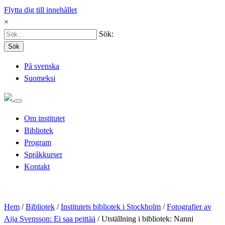
Flytta dig till innehållet
×
Sök:
Sök
På svenska
Suomeksi
Om institutet
Bibliotek
Program
Språkkurser
Kontakt
Hem
/
Bibliotek
/
Institutets bibliotek i Stockholm
/
Fotografier av
Aija Svensson: Ei saa peittää
/
Utställning i bibliotek: Nanni