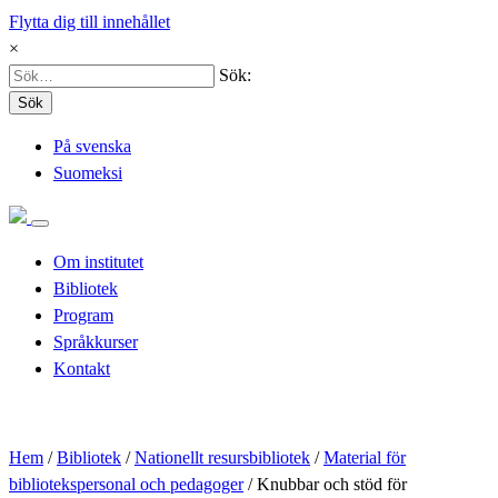
Flytta dig till innehållet
×
Sök:
Sök
På svenska
Suomeksi
Om institutet
Bibliotek
Program
Språkkurser
Kontakt
Hem
/
Bibliotek
/
Nationellt resursbibliotek
/
Material för
bibliotekspersonal och pedagoger
/
Knubbar och stöd för