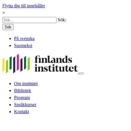
Flytta dig till innehållet
×
Sök:
Sök
På svenska
Suomeksi
Om institutet
Bibliotek
Program
Språkkurser
Kontakt