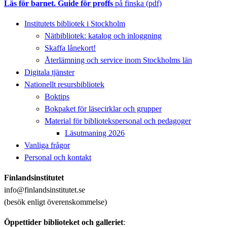
Läs för barnet. Guide för proffs
på finska (pdf)
Institutets bibliotek i Stockholm
Nätbibliotek: katalog och inloggning
Skaffa lånekort!
Återlämning och service inom Stockholms län
Digitala tjänster
Nationellt resursbibliotek
Boktips
Bokpaket för läsecirklar och grupper
Material för bibliotekspersonal och pedagoger
Läsutmaning 2026
Vanliga frågor
Personal och kontakt
Finlandsinstitutet
info@finlandsinstitutet.se
(besök enligt överenskommelse)
Öppettider biblioteket och galleriet
: