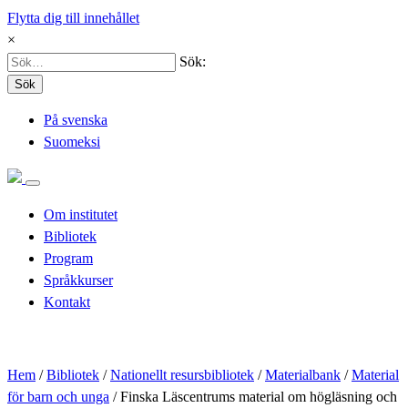
Flytta dig till innehållet
×
Sök:
Sök
På svenska
Suomeksi
Om institutet
Bibliotek
Program
Språkkurser
Kontakt
Hem
/
Bibliotek
/
Nationellt resursbibliotek
/
Materialbank
/
Material
för barn och unga
/
Finska Läscentrums material om högläsning och