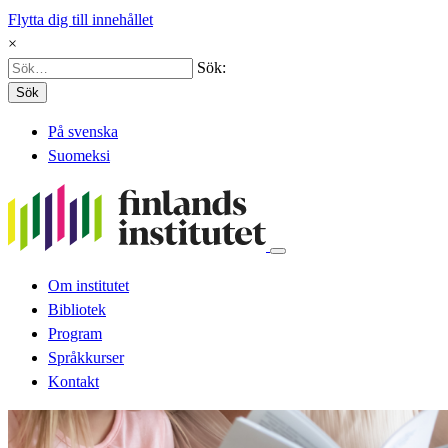
Flytta dig till innehållet
×
Sök:
Sök
På svenska
Suomeksi
Om institutet
Bibliotek
Program
Språkkurser
Kontakt