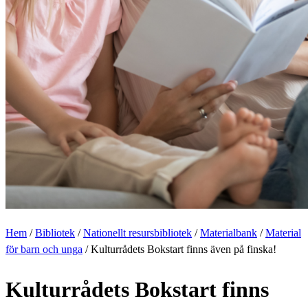
Hem
/
Bibliotek
/
Nationellt resursbibliotek
/
Materialbank
/
Material
för barn och unga
/
Kulturrådets Bokstart finns även på finska!
Kulturrådets Bokstart finns