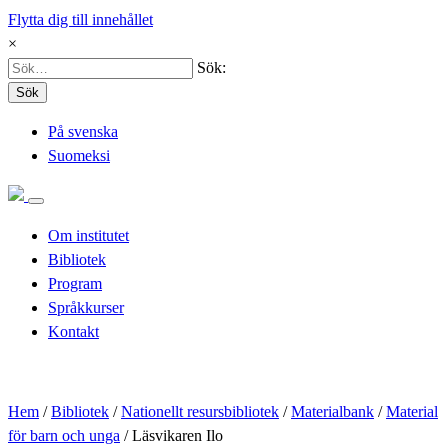
Flytta dig till innehållet
×
Sök:
Sök
På svenska
Suomeksi
Om institutet
Bibliotek
Program
Språkkurser
Kontakt
Hem
/
Bibliotek
/
Nationellt resursbibliotek
/
Materialbank
/
Material
för barn och unga
/
Läsvikaren Ilo