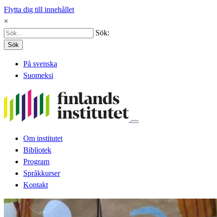
Flytta dig till innehållet
×
Sök:
Sök
På svenska
Suomeksi
Om institutet
Bibliotek
Program
Språkkurser
Kontakt