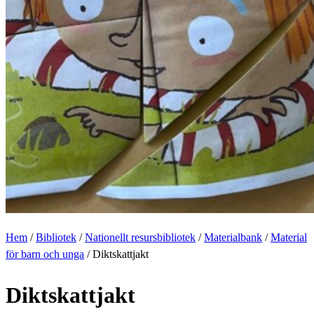
Hem
/
Bibliotek
/
Nationellt resursbibliotek
/
Materialbank
/
Material
för barn och unga
/
Diktskattjakt
Diktskattjakt